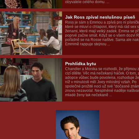
obyvatele celého domu. ...
Jak Ross zpíval neslušnou píseň
Ross je sám s Emmou a zpívá pro ni písničk
které se mluví o chlapovi, který má rád sex 
ženami, které mají velký zadek. Emma se př
poprvé začne smát. Když se o všem dozví R
pořádně se na Rosse naštve. Sama ale na
Emmmě rappuje stejnou ...
Prohlídka bytu
Chandler a Monika se rozhodli, že přijmou 
cizí dítěte. Věc má nečekaný háček. O tom, 
adopce vůbec bude povolena, rozhoduje že
níž v minulosti měl Joey milostný vztah. Po
společné prožité noci už své "dočasné znám
znovu nezavolal. Nesplněné naděje naštva
mladé ženy tak nečekaně ...