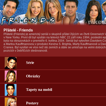
Přátelé - Friends
Přátelé (Friends) je americký seriál o skupině přátel žijících ve čtvrti Greenwich 
v New Yorku. První díl byl vysílán na televizi NBC 22.září roku 1994, poslední e
byla na obrazovkách v premiéře 6. května 2004. Seriál byl vytvořen Davidem 
a Martou Kauffmanovou v produkci Kevina S. Brighta, Marty Kauffmanové a Dav
Cranea. Byl vysílán ve více než sto zemích a stále se umisťuje na velmi dobrých
pozicích v žebříčcích sledovanosti.
Série
Obrázky
Tapety na mobil
Postavy