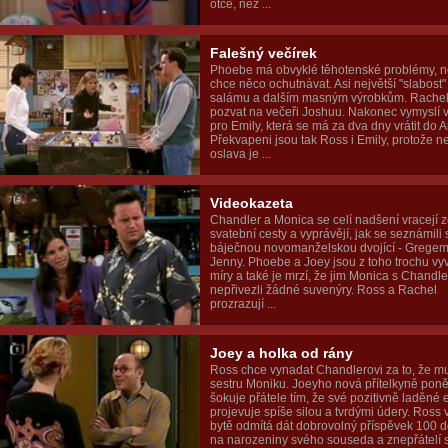
otce, než ...
Falešný večírek
Phoebe má obvyklé těhotenské problémy, n
chce něco ochutnávat. Asi největší "slabost" c
salámu a dalším masným výrobkům. Rachel
pozvat na večeři Joshuu. Nakonec vymyslí v
pro Emily, která se má za dva dny vrátit do A
Překvapeni jsou tak Ross i Emily, protože ne
oslava je ...
Videokazeta
Chandler a Monica se celí nadšení vracejí 
svatební cesty a vyprávějí, jak se seznámili 
báječnou novomanželskou dvojící - Gregem
Jenny. Phoebe a Joey jsou z toho trochu vy
míry a také je mrzí, že jim Monica s Chandl
nepřivezli žádné suvenýry. Ross a Rachel
prozrazují ...
Joey a holka od rány
Ross chce vynadat Chandlerovi za to, že m
sestru Moniku. Joeyho nová přítelkyně pon
šokuje přátele tím, že své pozitivně laděné
projevuje spíše silou a tvrdými údery. Ross
bytě odmítá dát dobrovolný příspěvek 100 d
na narozeniny svého souseda a znepřátelí s