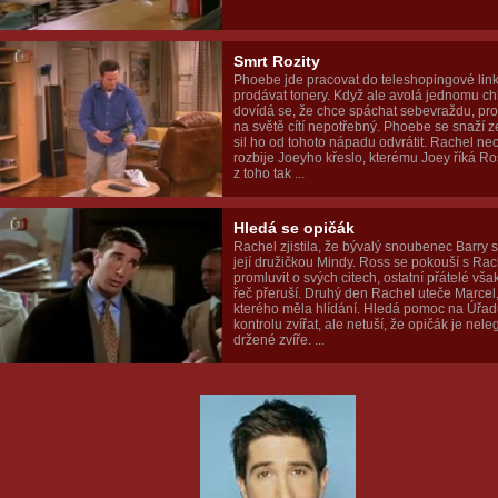
Smrt Rozity
Phoebe jde pracovat do teleshopingové link
prodávat tonery. Když ale avolá jednomu ch
dovídá se, že chce spáchat sebevraždu, pro
na světě cítí nepotřebný. Phoebe se snaží 
sil ho od tohoto nápadu odvrátit. Rachel ne
rozbije Joeyho křeslo, kterému Joey říká Ros
z toho tak ...
Hledá se opičák
Rachel zjistila, že bývalý snoubenec Barry s
její družičkou Mindy. Ross se pokouší s Rac
promluvit o svých citech, ostatní přátelé vša
řeč přeruší. Druhý den Rachel uteče Marcel
kterého měla hlídání. Hledá pomoc na Úřad
kontrolu zvířat, ale netuší, že opičák je nel
držené zvíře. ...