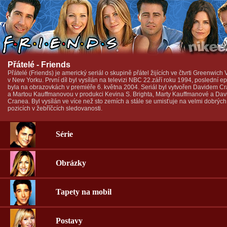
Přátelé - Friends
Přátelé (Friends) je americký seriál o skupině přátel žijících ve čtvrti Greenwich 
v New Yorku. První díl byl vysílán na televizi NBC 22.září roku 1994, poslední e
byla na obrazovkách v premiéře 6. května 2004. Seriál byl vytvořen Davidem 
a Martou Kauffmanovou v produkci Kevina S. Brighta, Marty Kauffmanové a Dav
Cranea. Byl vysílán ve více než sto zemích a stále se umisťuje na velmi dobrých
pozicích v žebříčcích sledovanosti.
Série
Obrázky
Tapety na mobil
Postavy