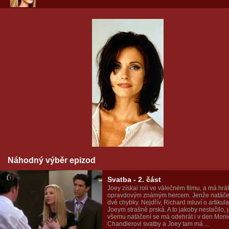
Náhodný výběr epizod
Svatba - 2. část
Joey získal roli ve válečném filmu, a má hrát
opravdovým známým hercem. Jenže natáče
dvě chybky. Nejdřív, Richard mluví o artikula
Joeym strašně prská. A to jakoby nestačilo, 
všemu natáčení se má odehrát i v den Moni
Chandlerovi svatby a Joey tam má ...