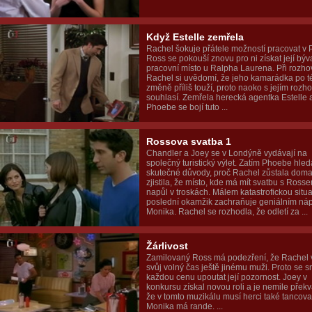
Když Estelle zemřela
Rachel šokuje přátele možností pracovat v P
Ross se pokouší znovu pro ni získat její býv
pracovní místo u Ralpha Laurena. Při rozho
Rachel si uvědomí, že jeho kamarádka po t
změně příliš touží, proto naoko s jejím rozh
souhlasí. Zemřela herecká agentka Estelle 
Phoebe se bojí tuto ...
Rossova svatba 1
Chandler a Joey se v Londýně vydávají na
společný turistický výlet. Zatím Phoebe hled
skutečné důvody, proč Rachel zůstala doma
zjistila, že místo, kde má mít svatbu s Rosse
napůl v troskách. Málem katastrofickou situa
poslední okamžik zachraňuje geniálním n
Monika. Rachel se rozhodla, že odletí za ...
Žárlivost
Zamilovaný Ross má podezření, že Rachel 
svůj volný čas ještě jinému muži. Proto se s
každou cenu upoutat její pozornost. Joey v
konkursu získal novou roli a je nemile přek
že v tomto muzikálu musí herci také tancova
Monika má rande. ...