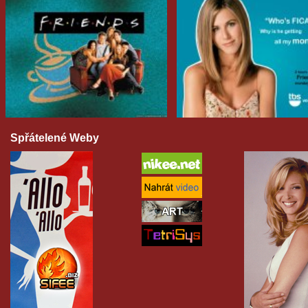
Spřátelené Weby