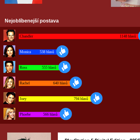
Nejoblíbenejší postava