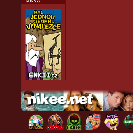
AONN.cz
©
Nikee 2005