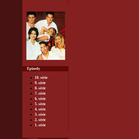
Epizody
10. série
9. série
8. série
7. série
6. série
5. série
4. série
3. série
2. série
1. série