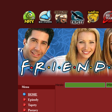
Heslo:
Menu
HOME
Epizody
Tapety
Postavy