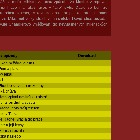
pláže a moře. Vlhkost vzduchu způsobí, že Monice zkrepovatí
 na hlavě má jakýsi účes v "afro" stylu. David se bojí, že
u příteli Rachel, Mikovi nesahá ani po kolena. Chandler
í, že Mike měl velký strach z manželství. David chce požádat
vuje Chandlerovo vměšování do nevyjasněných mileneckých
v epizody
Download
nikdo nežádal o ruku
Emma plakala
ký lékař
ci
Phoebe slavila narozeniny
ká chůva
Ross zpíval neslušnou píseň
l a její druhá sestra
Rachel dala svůj telefon
ce v Tulse
se Rachel vrátila do práce
be a její krysy
Monica zpívala
zka naslepo