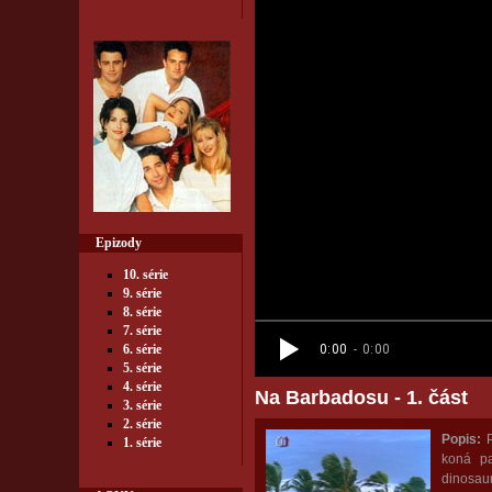
Epizody
10. série
9. série
8. série
7. série
6. série
5. série
4. série
Na Barbadosu - 1. část
3. série
2. série
Popis:
P
1. série
koná pa
dinosau