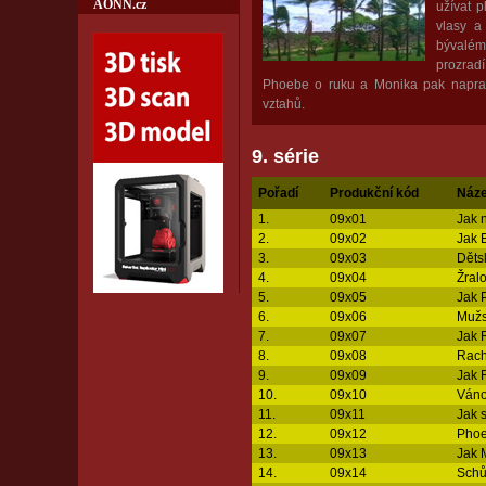
AONN.cz
užívat 
vlasy a
bývalém
prozrad
Phoebe o ruku a Monika pak napra
vztahů.
9. série
Pořadí
Produkční kód
Náze
1.
09x01
Jak 
2.
09x02
Jak 
3.
09x03
Děts
4.
09x04
Žralo
5.
09x05
Jak 
6.
09x06
Mužs
7.
09x07
Jak 
8.
09x08
Rache
9.
09x09
Jak 
10.
09x10
Váno
11.
09x11
Jak 
12.
09x12
Phoe
13.
09x13
Jak 
14.
09x14
Schů