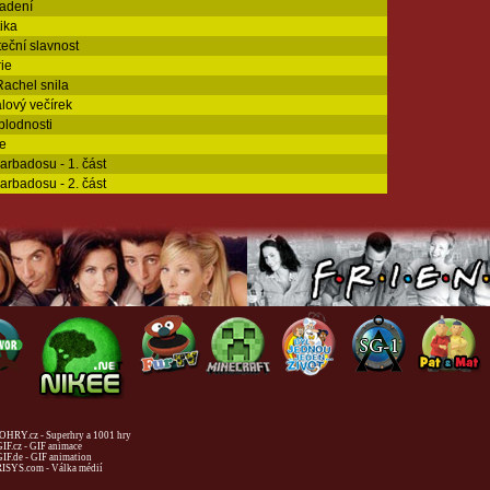
adení
ika
eční slavnost
rie
Rachel snila
álový večírek
plodnosti
e
arbadosu - 1. část
arbadosu - 2. část
HRY.cz - Superhry a 1001 hry
IF.cz - GIF animace
IF.de - GIF animation
ISYS.com - Válka médií