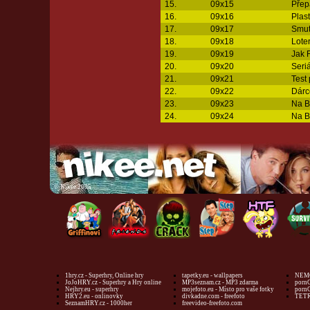
15.
09x15
Přep
16.
09x16
Plast
17.
09x17
Smut
18.
09x18
Lote
19.
09x19
Jak 
20.
09x20
Seri
21.
09x21
Test 
22.
09x22
Dárc
23.
09x23
Na B
24.
09x24
Na B
©
Nikee 2005
1hry.cz - Superhry, Online hry
tapetky.eu - wallpapers
NEMO
JoJoHRY.cz - Superhry a Hry online
MP3seznam.cz - MP3 zdarma
pornG
Nejhry.eu - superhry
mojefoto.eu - Místo pro vaše fotky
pornG
HRY2.eu - onlinovky
divkadne.com - freefoto
TETR
SeznamHRY.cz - 1000her
freevideo-freefoto.com