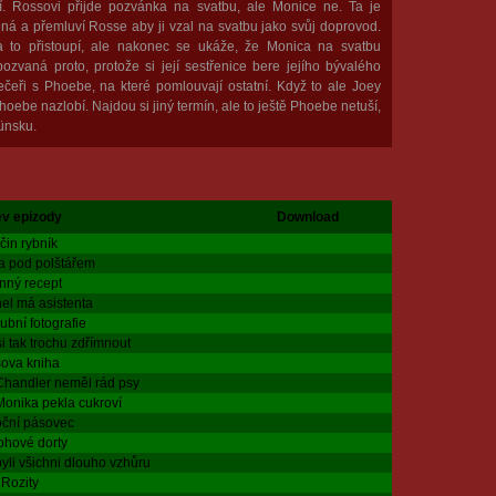
í. Rossovi přijde pozvánka na svatbu, ale Monice ne. Ta je
ná a přemluví Rosse aby ji vzal na svatbu jako svůj doprovod.
 to přistoupí, ale nakonec se ukáže, že Monica na svatbu
ozvaná proto, protože si její sestřenice bere jejího bývalého
večeři s Phoebe, na které pomlouvají ostatní. Když to ale Joey
oebe nazlobí. Najdou si jiný termín, ale to ještě Phoebe netuší,
Münsku.
v epizody
Download
čin rybník
a pod polštářem
nný recept
el má asistenta
ubní fotografie
i tak trochu zdřímnout
ova kniha
Chandler neměl rád psy
Monika pekla cukroví
ční pásovec
ohové dorty
byli všichni dlouho vzhůru
 Rozity