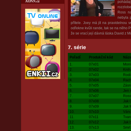
AONN.cz
pohádaj
rozzlobe
Ross na
nebyla p
přítele. Joey má jít na pravidelnou 
odřekne kvůli rande, tak se na něho Ph
že se vrací její dávná láska David z 
7. série
Pořadí
Produkční kód
Náze
1.
07x01
Moni
2.
07x02
Knih
3.
07x03
Rodi
4.
07x04
Rach
5.
07x05
Zásn
6.
07x06
Jen s
7.
07x07
Ross
8.
07x08
Jak 
9.
07x09
Jak 
10.
07x10
Váno
11.
07x11
Tvar
12.
07x12
Jak 
13.
07x13
Smrt