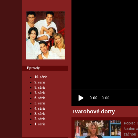
Epizody
10. série
9. série
8. série
7. série
6. série
5. série
4. série
Tvarohové dorty
3. série
2. série
Popis:
C
1. série
špatné a
začnou 