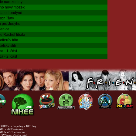
áté narozeniny
ho nový mozek
da o Londýně
ební šaty
 pro Joeyho
řenice
se Rachel líbala
dlerův táta
elský slib
a - 1. část
a - 2. část
HRY.cz - Superhry a 1001 hry
IF.cz - GIF animace
IF.de - GIF animation
ISYS.com - Válka médií