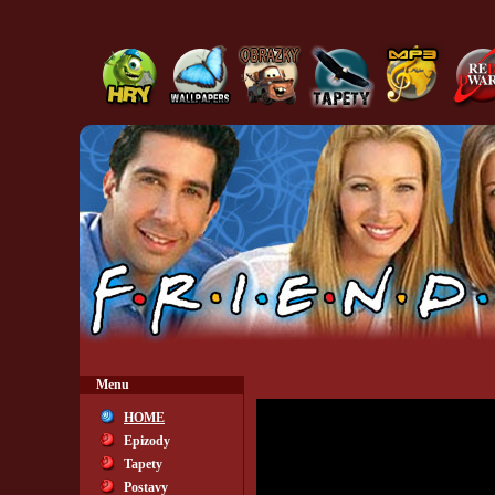
Menu
HOME
Epizody
Tapety
Postavy