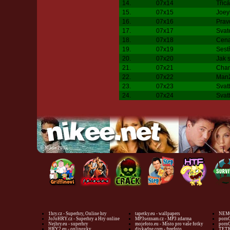
14.
07x14
Třic
15.
07x15
Joey
16.
07x16
Prav
17.
07x17
Svat
18.
07x18
Cena
19.
07x19
Sest
20.
07x20
Jak 
21.
07x21
Chan
22.
07x22
Manž
23.
07x23
Svatb
24.
07x24
Svatb
©
Nikee 2005
1hry.cz - Superhry, Online hry
tapetky.eu - wallpapers
NEMO
JoJoHRY.cz - Superhry a Hry online
MP3seznam.cz - MP3 zdarma
pornG
Nejhry.eu - superhry
mojefoto.eu - Místo pro vaše fotky
pornG
HRY2.eu - onlinovky
divkadne.com - freefoto
TETR